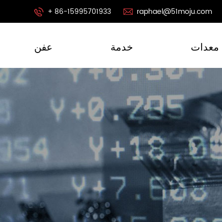
+ 86-15995701933
raphael@51moju.com
معدات
خدمة
عفن