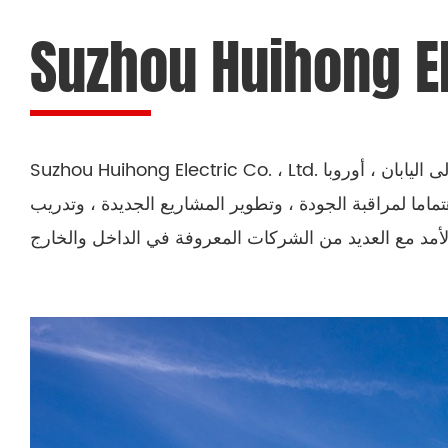
Suzhou Huihong Ele
Suzhou Huihong Electric Co. ، Ltd. هي شركة محترفة لتصنيع القوالب الدقيقة وتشكيل الحقن والتجميع والطباعة الحريرية. يتم تصدير بعض القوالب إلى اليابان ، أوروبا
هتماما لمراقبة الجودة ، وتطوير المشاريع الجديدة ، وتدريب