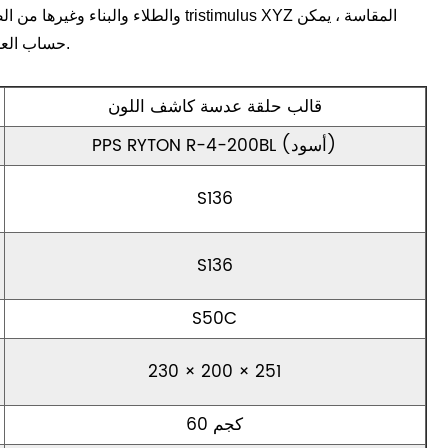
والطلاء والبناء وغيرها من الصناعات. من خلال 
حساب العديد من مؤشرات الألوان.
قالب حلقة عدسة كاشف اللون
PPS RYTON R-4-200BL (أسود)
S136
S136
S50C
230 × 200 × 251
60 كجم