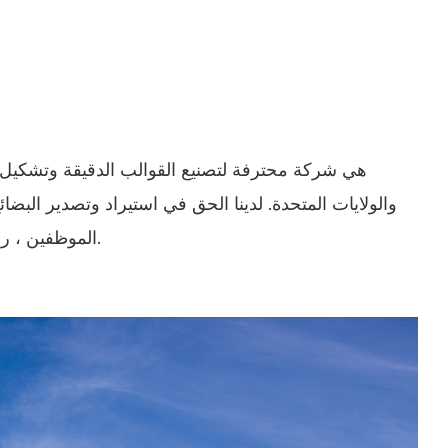
والولايات المتحدة. لدينا الحق في استيراد وتصدير البضائع
الموظفين ، روح الفريق. في السنوات الأخيرة ، أقمنا علاقات تجارية طويلة الأمد مع العديد من الشركات المعروفة في الداخل والخارج.